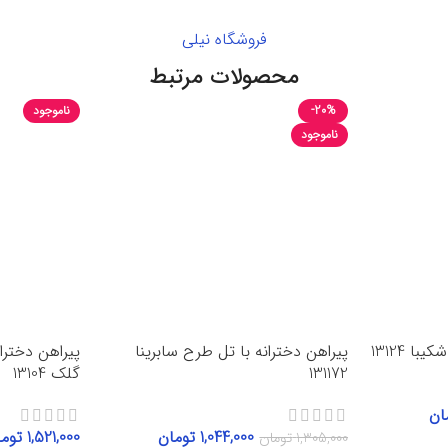
فروشگاه نیلی
محصولات مرتبط
-20%
ناموجود
ناموجود
ا 13124
پیراهن دخترانه با تل طرح سابرینا
پیراهن دخترا
131172
گلک 13104
ان
1,044,000
تومان
1,521,000
توم
1,305,000
تومان