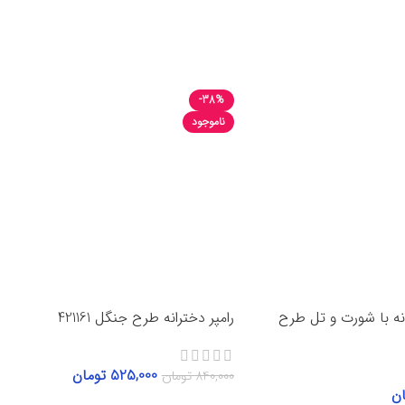
-38%
ناموجود
نه با شورت و تل طرح
رامپر دخترانه طرح جنگل 421161
525,000
تومان
840,000
تومان
ان
انتخاب گزینه‌ها