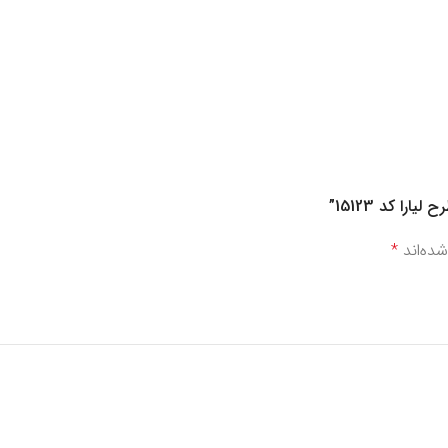
ا کد 15123”
ده‌اند
*