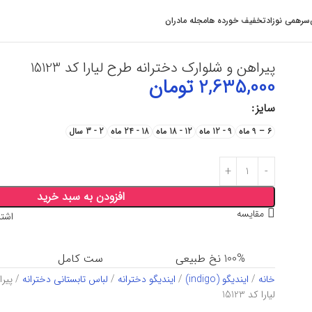
سرهمی نوزاد
تخفیف خورده ها
مجله مادران
پیراهن و شلوارک دخترانه طرح لیارا کد 15123
2,635,000
تومان
سایز
6 – 9 ماه
9 - 12 ماه
12 - 18 ماه
18 - 24 ماه
2 - 3 سال
افزودن به سبد خرید
مقایسه
اشتر
100% نخ طبیعی
ست کامل
خانه
ایندیگو (indigo)
ایندیگو دخترانه
لباس تابستانی دخترانه
پیر
لیارا کد 15123