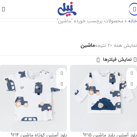
خانه
»
محصولات برچسب خورده "ماشین"
ماشین
نمایش همه 20 نتیجه
نمایش فیلترها
بلوز آستین بلند ماشین 9215
بلوز آستین کوتاه ماشین 9214