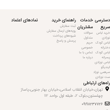
مطالعه بیشتر...
دسترسی
خدمات
راهنمای خرید
نمادهای اعتماد
ثبت سفارش
سریع
مشتریان
رویه‌های ارسال سفارش
خرید لباس
سوالات
شیوه‌های پرداخت
نوزادی
متداول
پرسش و پاسخ
لباس کودک
حریم
دخترانه
خصوصی
لباس کودک
تماس با ما
پسرانه
درباره ما
لباس نوزادی
ایندیگو
سرهمی نوزاد
ست نوزادی
راه‌های ارتباطی
تهران،خیابان انقلاب اسلامی،خیابان بهار جنوبی،پاساژ
چهلستون،بلوک 2، طبقه اول ،واحد 112
09198237726