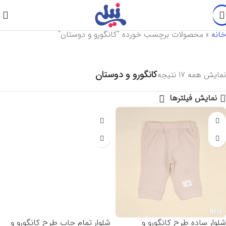
خانه
»
محصولات برچسب خورده "کانگورو و دوستان"
کانگورو و دوستان
نمایش همه 17 نتیجه
نمایش فیلترها
شلوار ساده طرح کانگورو و
شلوار تمام چاپ طرح کانگورو و