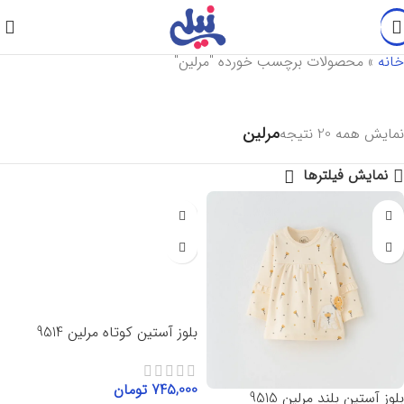
خانه
»
محصولات برچسب خورده "مرلین"
مرلین
نمایش همه 20 نتیجه
نمایش فیلترها
بلوز آستین کوتاه مرلین 9514
745,000
تومان
بلوز آستین بلند مرلین 9515