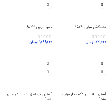
دستکش مرلین 9524
رامپر مرلین 9537
221,000
تومان
1,069,000
تومان
افزودن به سبد خرید
انتخاب گزینه‌ها
آستین کوتاه زیر دکمه دار مرلین
آستین بلند زیر دکمه دار مرلین
9517
9518