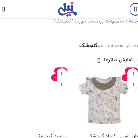
خانه
»
محصولات برچسب خورده "گنجشک"
گنجشک
نمایش همه 11 نتیجه
نمایش فیلترها
-35%
-35%
ناموجود
ناموجود
بلوز آستین کوتاه گنجشک
پیشبند گنجشک