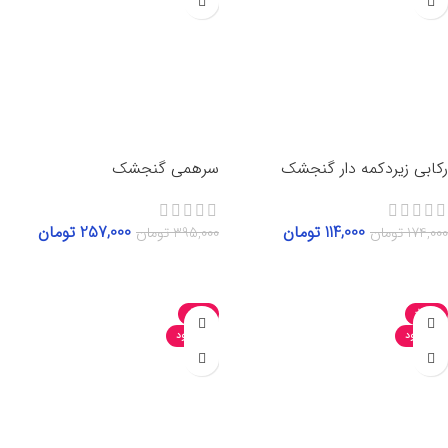
رکابی زیردکمه دار گنجشک
سرهمی گنجشک
114,000
تومان
257,000
تومان
174,000
تومان
395,000
تومان
انتخاب گزینه‌ها
اطلاعات بیشتر
-34%
-35%
ناموجود
ناموجود