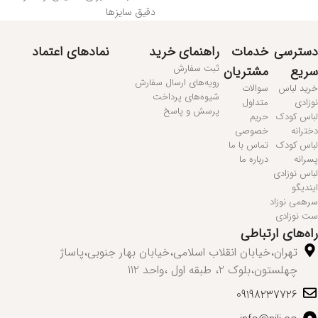
دقیق سایزها
دسترسی
خدمات
راهنمای خرید
نمادهای اعتماد
ثبت سفارش
سریع
مشتریان
رویه‌های ارسال سفارش
خرید لباس
سوالات
شیوه‌های پرداخت
نوزادی
متداول
پرسش و پاسخ
لباس کودک
حریم
دخترانه
خصوصی
لباس کودک
تماس با ما
پسرانه
درباره ما
لباس نوزادی
ایندیگو
سرهمی نوزاد
ست نوزادی
راه‌های ارتباطی
تهران،خیابان انقلاب اسلامی،خیابان بهار جنوبی،پاساژ
چهلستون،بلوک 2، طبقه اول ،واحد 112
09198237726