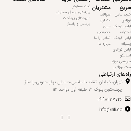
ثبت سفارش
سریع
مشتریان
رویه‌های ارسال سفارش
خرید لباس
سوالات
شیوه‌های پرداخت
نوزادی
متداول
پرسش و پاسخ
لباس کودک
حریم
دخترانه
خصوصی
لباس کودک
تماس با ما
پسرانه
درباره ما
لباس نوزادی
ایندیگو
سرهمی نوزاد
ست نوزادی
راه‌های ارتباطی
تهران،خیابان انقلاب اسلامی،خیابان بهار جنوبی،پاساژ
چهلستون،بلوک 2، طبقه اول ،واحد 112
09198237726
info@nili.co