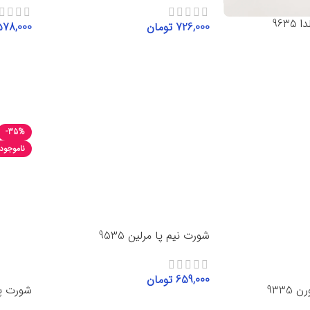
963
726,000
تومان
578,000
انتخاب گزینه‌ها
انتخاب 
-35%
ناموجود
شورت نیم پا مرلین 9535
659,000
تومان
9335
شورت پ
انتخاب گزینه‌ها