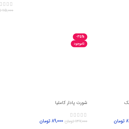
115,000
ت
انتخاب 
-35%
ناموجود
شک
شورت پادار کاملیا
8
تومان
89,000
تومان
137,000
تومان