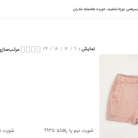
سرهمی نوزاد
تخفیف خورده ها
مجله مادران
نمایش
9
12
18
24
شورت نیم پا رافائلا 9935
شورت نیم