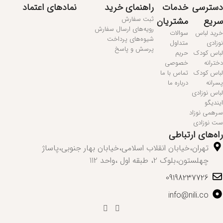
دسترسی
خدمات
راهنمای خرید
نمادهای اعتماد
ثبت سفارش
سریع
مشتریان
رویه‌های ارسال سفارش
خرید لباس
سوالات
شیوه‌های پرداخت
نوزادی
متداول
پرسش و پاسخ
لباس کودک
حریم
دخترانه
خصوصی
لباس کودک
تماس با ما
پسرانه
درباره ما
لباس نوزادی
ایندیگو
سرهمی نوزاد
ست نوزادی
راه‌های ارتباطی
تهران،خیابان انقلاب اسلامی،خیابان بهار جنوبی،پاساژ
چهلستون،بلوک 2، طبقه اول ،واحد 112
09198237726
info@nili.co