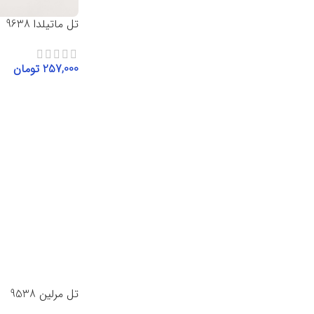
تل ماتیلدا 9638
257,000
تومان
افزودن به سبد خرید
تل مرلین 9538