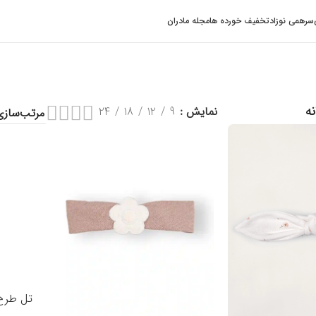
سرهمی نوزاد
تخفیف خورده ها
مجله مادران
نه
نمایش
9
12
18
24
تل طرح ف