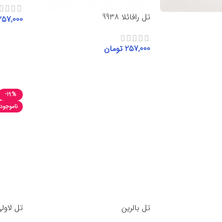
تل رافائلا 9938
257,000
افزودن
257,000
تومان
افزودن به سبد خرید
-19%
ناموجود
تل بالرین
تل لاول