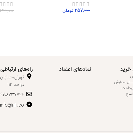
257,000
تومان
122,000
ت
افزودن به سبد خرید
اطلاعا
 خرید
نمادهای اعتماد
راه‌های ارتباطی
ش
رسال سفارش
،واحد 112
پرداخت
اسخ
09198237726
info@nili.co