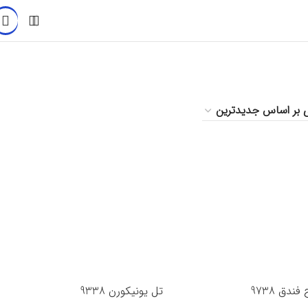
ندق 9738
تل یونیکورن 9338