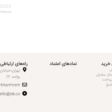
225,000
انتخاب 
 خرید
نمادهای اعتماد
راه‌های ارتباطی
ش
رسال سفارش
،واحد 112
پرداخت
اسخ
09198237726
info@nili.co