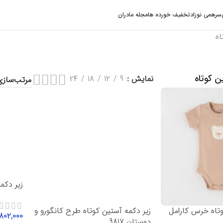
سرهمی نوزاد
تخفیف خورده ها
مجله مادران
اه
ن کوتاه
نمایش
9
12
18
24
زیر دکمه
وتاه خرس کارامل
زیر دکمه آستین کوتاه طرح کانگورو و
802,000
دوستان 9817