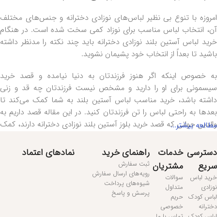
امروزه با تنوع بی نظیر لباس‌های نوزادی دخترانه و جنس‌های مختلف
آن، انتخاب لباس مناسب برای نوزاد کمی سخت شده است. در هنگام
خرید لباس آستین بلند نوزادی دخترانه باید چند نکته را مدنظر داشته
باشید تا بعداً از انتخاب خود پشیمان نشوید.
به خصوص اینکه اگر هنوز فرزندتان به دنیا نیامده و قصد خرید
سیسمونی برای او را دارید و مشخص نیست فرزندتان چه قد و زنی
داشته باشد، خرید مناسب لباس آستین بلند به شما کمک می‌کند تا
بعدها به راحتی لباس را تن فرزندتان کنید. در این مقاله قصد داریم به
والدین جوانی که قصد خرید بلوز آستین بلند نوزادی دخترانه دارند، کمک
مطالعه بیشتر...
کنیم تا بهترین انتخاب را داشته باشند. پس اگر به این موضوع علاقه
مند هستید، این مطلب را از دست ندهید.
دسترسی
خدمات
راهنمای خرید
نمادهای اعتماد
ثبت سفارش
سریع
مشتریان
جنس و سایز بلوز آستین بلند نوزادی دخترانه
رویه‌های ارسال سفارش
خرید لباس
سوالات
شیوه‌های پرداخت
نوزادی
متداول
پرسش و پاسخ
یکی از موضوعات مهمی که همیشه در زمان خرید لباس نوزادی باید به
لباس کودک
حریم
دخترانه
خصوصی
آن دقت کنید، جنس مناسب لباس است. با توجه به پوست حساس و
لباس کودک
تماس با ما