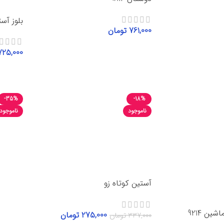
بلوز آستی
761,000
تومان
انتخاب گزینه‌ها
725,000
انتخاب 
-35%
-18%
ناموجود
ناموجود
آستین کوتاه زو
ین 9214
275,000
تومان
337,000
تومان