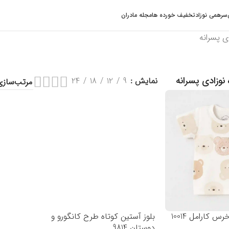
سرهمی نوزاد
تخفیف خورده ها
مجله مادران
ی پسرانه
 نوزادی پسرانه
نمایش
9
12
18
24
س کارامل 10014
بلوز آستین کوتاه طرح کانگورو و
دوستان 9814