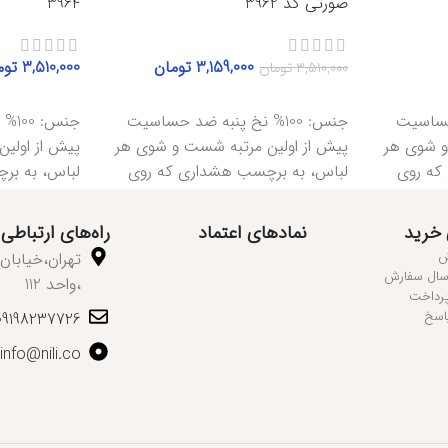
صورتی کد 3962
3964
3,159,000
تومان
3,510,000
توم
3,510,000
تومان
انتخاب گزینه‌ها
انتخاب گزینه‌ه
د حساسیت
جنس: 100% نخ پنبه ضد حساسیت
جنس
و شوی هر
پیش از اولین مرتبه شست و شوی هر
پیش از اولی
که روی
لباس، به برچسب هشداری که روی
لباس، به بر
 خرید
نمادهای اعتماد
راه‌های ارتباطی
ش
رسال سفارش
،واحد 112
پرداخت
اسخ
09198237726
info@nili.co