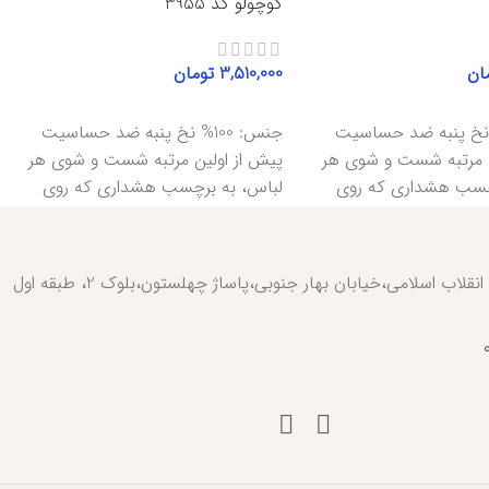
کوچولو کد 3955
ان
3,510,000
تومان
ا
انتخاب گزینه‌ها
: 100% نخ پنبه ضد حساسیت
جنس: 100% نخ پنبه ضد حساسیت
ن مرتبه شست و شوی هر
پیش از اولین مرتبه شست و شوی هر
چسب هشداری که روی
لباس، به برچسب هشداری که روی
تهران،خیابان انقلاب اسلامی،خیابان بهار جنوبی،پاساژ چهلستون،بلوک 2، طبقه اول