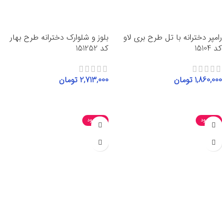
رامپر دخترانه با تل طرح بری لاو
بلوز و شلوارک دخترانه طرح بهار
کد 15104
کد 151252
1,860,000
تومان
2,713,000
تومان
انتخاب گزینه‌ها
انتخاب گزینه‌ها
ناموجود
ناموجود