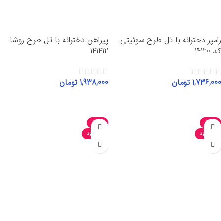
رامپر دخترانه با تل طرح سوئیتی
پیراهن دخترانه با تل طرح روشا
کد 14120
141412
1,736,000
تومان
1,938,000
تومان
انتخاب گزینه‌ها
انتخاب گزینه‌ها
-35%
-35%
ناموجود
ناموجود