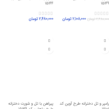
15144
15149
2,108,000
تومان
2,480,000
تومان
2,480,000
تومان
انتخاب گزینه‌ها
انتخاب گزینه‌ها
رامپر و تل دخترانه طرح آوین کد
پیراهن با تل و شورت دخترانه
15101
طرح ماهلین کد 15139