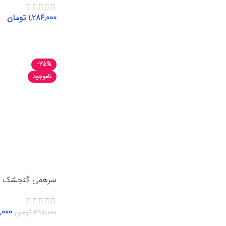
1,284,000
تومان
انتخاب گزینه‌ها
-35%
ناموجود
سرهمی گنجشک
,000
395,000
تومان