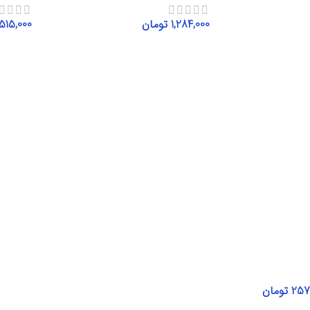
1,284,000
تومان
515,000
انتخاب گزینه‌ها
انتخاب 
257
تومان