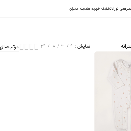
سرهمی نوزاد
تخفیف خورده ها
مجله مادران
رانه
نمایش
9
12
18
24