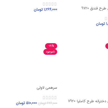
رح فندق 9720
1,264,000
تومان
انتخاب گزینه‌ها
1
تومان
گزینه‌ها
-19%
ناموجود
سرهمی لاولی
ترانه طرح کاملیا 7920
510,000
تومان
626,000
تومان