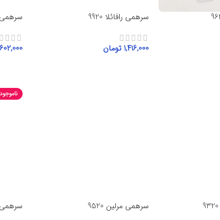
سرهمی رافائلا 9920
سرهمی ط
1,416,000
تومان
,602,000
انتخاب گزینه‌ها
انتخاب 
ناموجود
سرهمی مرلین 9520
سرهمی دخ