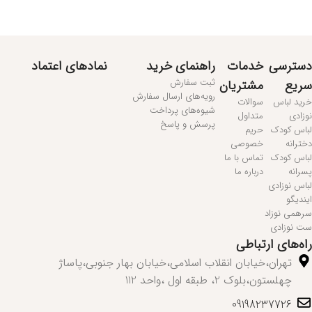
مطالعه بیشتر...
دسترسی
خدمات
راهنمای خرید
نمادهای اعتماد
ثبت سفارش
سریع
مشتریان
رویه‌های ارسال سفارش
خرید لباس
سوالات
شیوه‌های پرداخت
نوزادی
متداول
پرسش و پاسخ
لباس کودک
حریم
دخترانه
خصوصی
لباس کودک
تماس با ما
پسرانه
درباره ما
لباس نوزادی
ایندیگو
سرهمی نوزاد
ست نوزادی
راه‌های ارتباطی
تهران،خیابان انقلاب اسلامی،خیابان بهار جنوبی،پاساژ
چهلستون،بلوک 2، طبقه اول ،واحد 112
09198237726