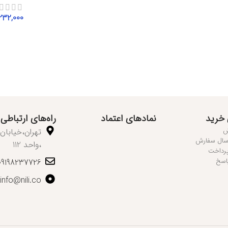
,232,000
انتخاب 
 خرید
نمادهای اعتماد
راه‌های ارتباطی
ش
رسال سفارش
،واحد 112
پرداخت
اسخ
09198237726
info@nili.co