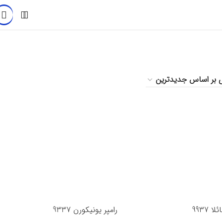
ا 9937
رامپر یونیکورن 9337