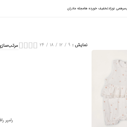
سرهمی نوزاد
تخفیف خورده ها
مجله مادران
نمایش
9
12
18
24
رامپر رافائل